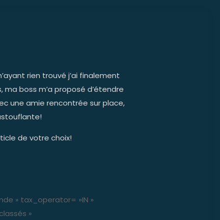
’ayant rien trouvé j’ai finalement
is, ma boss m’a proposé d’étendre
vec une amie rencontrée sur place,
ustouflante!
ticle de votre choix!
nde » tax_operator= »IN »
classés »