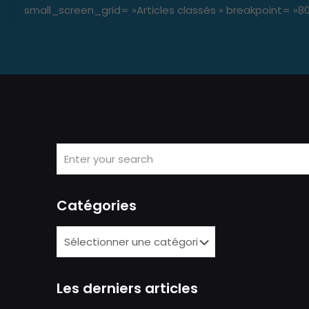
small_screen_grid= »Articles classés » breakpoint= »
Catégories
Les derniers articles