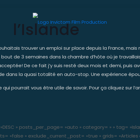
l’Islande
ouhaitais trouver un emploi sur place depuis la France, mais n
u bout de 3 semaines dans la chambre d’hôte où je travailla
cceptée! De ce fait j’y suis resté deux mois et demi, puis a
ande dans la quasi totalité en auto-stop. Une expérience épo
ui pourrait vous être utile de savoir. Pour ça cliquez sur l’ar
 »DESC » posts_per_page= »auto » category= » » tag= »Isla
s= »false » exclude_current_post= »true » grids= »Articles 