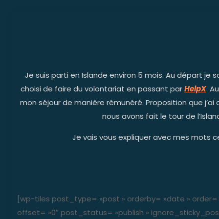
Je suis parti en Islande environ 5 mois. Au départ je s
choisi de faire du volontariat en passant par
HelpX
. A
mon séjour de manière rémunéré. Proposition que j’ai a
nous avons fait le tour de l’Isl
Je vais vous expliquer avec mes mots ce q
[wp-tiles post_type= »post » orderby= »date » order=
offset= »0″ post_status= »publish » ignore_sticky_post